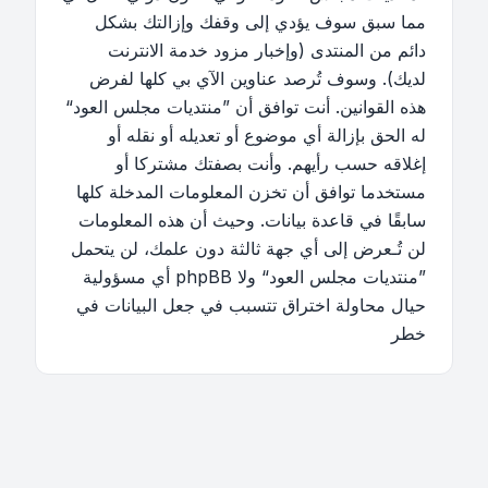
مما سبق سوف يؤدي إلى وقفك وإزالتك بشكل
دائم من المنتدى (وإخبار مزود خدمة الانترنت
لديك). وسوف تُرصد عناوين الآي بي كلها لفرض
هذه القوانين. أنت توافق أن ”منتديات مجلس العود“
له الحق بإزالة أي موضوع أو تعديله أو نقله أو
إغلاقه حسب رأيهم. وأنت بصفتك مشتركا أو
مستخدما توافق أن تخزن المعلومات المدخلة كلها
سابقًا في قاعدة بيانات. وحيث أن هذه المعلومات
لن تُـعرض إلى أي جهة ثالثة دون علمك، لن يتحمل
”منتديات مجلس العود“ ولا phpBB أي مسؤولية
حيال محاولة اختراق تتسبب في جعل البيانات في
خطر