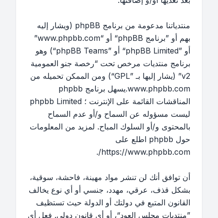
بعد تعديها أو/و إضافتها.
منتدياتنا مدعومة من برنامج phpBB (ويشار إليه
بهم أو ”برنامج phpBB“ أو “www.phpbb.com”
أو ”phpBB Limited“ أو ”phpBB Teams“) وهو
برنامج منتديات مرخص تحت “
رخصة جنو العمومية
v2
” (يشار إليها بـ ”GPL“) ومن الممكن تحميله من
www.phpbb.com
.يسهل برنامج phpbb
المناقشات القائمة على الإنترنت ؛ phpbb Limited
ليست مسؤوله عن السماح و/أو عدم السماح
بالمحتوى و/أو السلوك المباح. لمزيد من المعلومات
حول phpbb اطلع على
.
https://www.phpbb.com/
أن توافق أنك لن تنشر مواد مهينة، فاحشة، سوقية،
بشكل قذف، عرقي، مهدد، جنسي أو أي نوع يخالف
القانون المتبع في دولتك أو الدولة حيث تستظيف
”منتديات مجلس العود“، أو أي قانون دولي. فعل أي