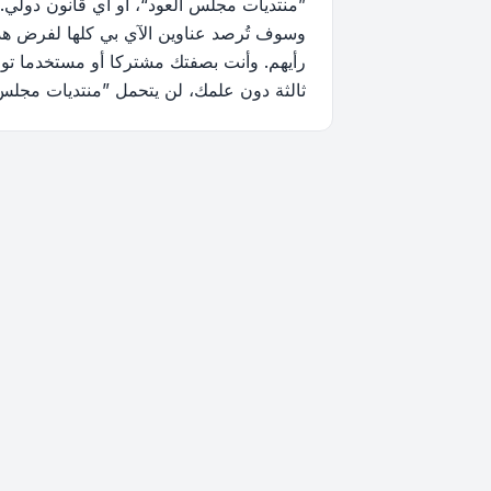
”منتديات مجلس العود“، أو أي قانون دولي.
وسوف تُرصد عناوين الآي بي كلها لفرض هذه 
رأيهم. وأنت بصفتك مشتركا أو مستخدما توا
ثالثة دون علمك، لن يتحمل ”منتديات مجلس العود“ ولا phpBB أي مسؤولية حيال محاولة اختراق تتسب