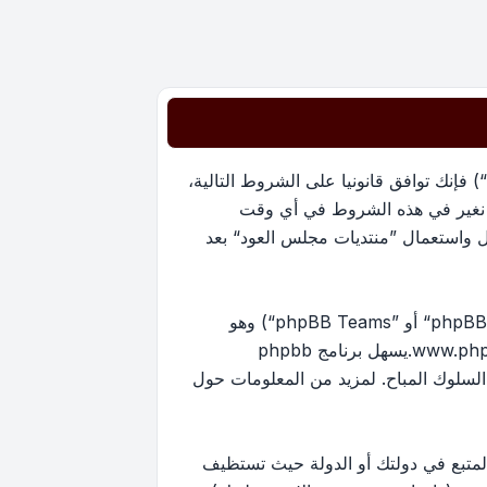
بدخولك ”منتديات مجلس العود“ (المشار إليها بـ”نحن“، ”منتديات مجلس العود“, ”https://oudmajlis.net/forum“) فإنك توافق قانونيا على الشروط التالية،
ما نغير في هذه الشروط في أي وقت
ل واستعمال ”منتديات مجلس العود“ بعد
منتدياتنا مدعومة من برنامج phpBB (ويشار إليه بهم أو ”برنامج phpBB“ أو “www.phpbb.com” أو ”phpBB Limited“ أو ”phpBB Teams“) وهو
www.ph
.يسهل برنامج phpbb
ماح بالمحتوى و/أو السلوك المباح. لمزيد من المعلومات حول
لمتبع في دولتك أو الدولة حيث تستظيف