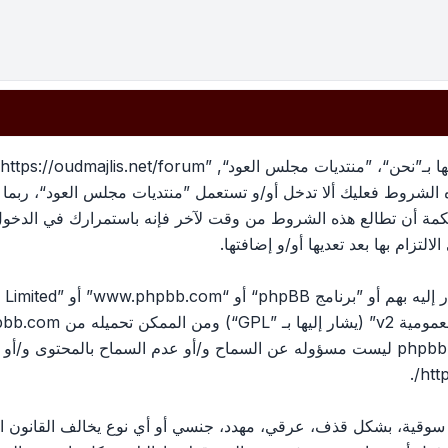
بهذه الشروط فعليك ألا تدخل أو/و تستعمل ”منتديات مجلس العود“، رب
لحكمة أن تطالع هذه الشروط من وقت لآخر فإنه باستمرارك في الدخو
لتزام بها بعد تعديها أو/و إضافتها.
ومية v2
” (يشار إليها بـ ”GPL“) ومن الممكن تحميله من
pbb.com
المناقشات القائمة على الإنترنت ؛ phpbb Limited ليست مسؤوله عن السماح و/أو عدم الس
.
htt
، سوقية، بشكل قذف، عرقي، مهدد، جنسي أو أي نوع يخالف القانون ا