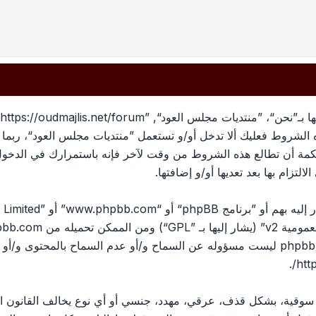
بهذه الشروط فعليك ألا تدخل أو/و تستعمل ”منتديات مجلس العود“، رب
لحكمة أن تطالع هذه الشروط من وقت لآخر فإنه باستمرارك في الدخو
لتزام بها بعد تعديها أو/و إضافتها.
ومية v2
” (يشار إليها بـ ”GPL“) ومن الممكن تحميله من
pbb.com
المناقشات القائمة على الإنترنت ؛ phpbb Limited ليست مسؤوله عن السماح و/أو عدم الس
.
htt
، سوقية، بشكل قذف، عرقي، مهدد، جنسي أو أي نوع يخالف القانون ا