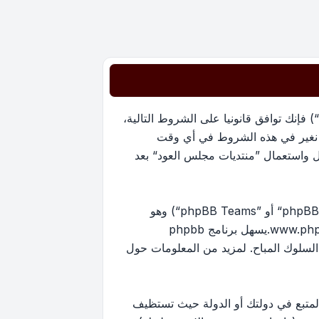
بدخولك ”منتديات مجلس العود“ (المشار إليها بـ”نحن“، ”منتديات مجلس العود“, ”https://oudmajlis.net/forum“) فإنك توافق قانونيا على الشروط التالية،
ما نغير في هذه الشروط في أي وقت
ل واستعمال ”منتديات مجلس العود“ بعد
منتدياتنا مدعومة من برنامج phpBB (ويشار إليه بهم أو ”برنامج phpBB“ أو “www.phpbb.com” أو ”phpBB Limited“ أو ”phpBB Teams“) وهو
www.ph
.يسهل برنامج phpbb
ماح بالمحتوى و/أو السلوك المباح. لمزيد من المعلومات حول
لمتبع في دولتك أو الدولة حيث تستظيف