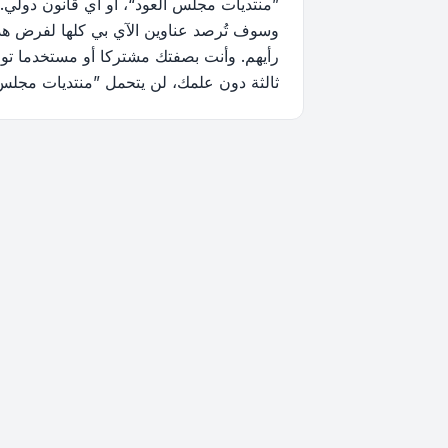
”منتديات مجلس العود“، أو أي قانون دولي.
وسوف تُرصد عناوين الآي بي كلها لفرض هذه 
رأيهم. وأنت بصفتك مشتركا أو مستخدما توا
ثالثة دون علمك، لن يتحمل ”منتديات مجلس العود“ ولا phpBB أي مسؤولية حيال محاولة اختراق تتسب