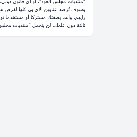
”منتديات مجلس العود“، أو أي قانون دولي.
وسوف تُرصد عناوين الآي بي كلها لفرض هذه 
رأيهم. وأنت بصفتك مشتركا أو مستخدما توا
ثالثة دون علمك، لن يتحمل ”منتديات مجلس العود“ ولا phpBB أي مسؤولية حيال محاولة اختراق تتسب