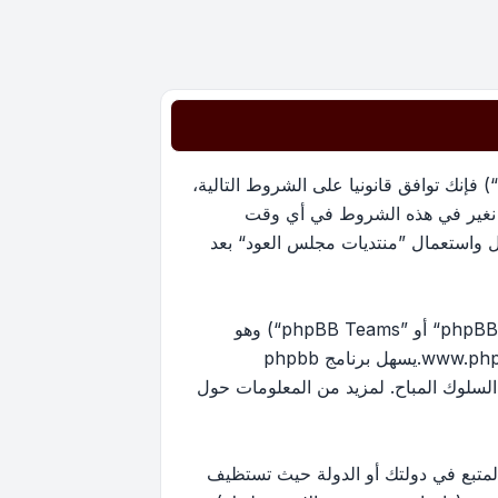
بدخولك ”منتديات مجلس العود“ (المشار إليها بـ”نحن“، ”منتديات مجلس العود“, ”https://oudmajlis.net/forum“) فإنك توافق قانونيا على الشروط التالية،
ما نغير في هذه الشروط في أي وقت
ل واستعمال ”منتديات مجلس العود“ بعد
منتدياتنا مدعومة من برنامج phpBB (ويشار إليه بهم أو ”برنامج phpBB“ أو “www.phpbb.com” أو ”phpBB Limited“ أو ”phpBB Teams“) وهو
www.ph
.يسهل برنامج phpbb
ماح بالمحتوى و/أو السلوك المباح. لمزيد من المعلومات حول
لمتبع في دولتك أو الدولة حيث تستظيف