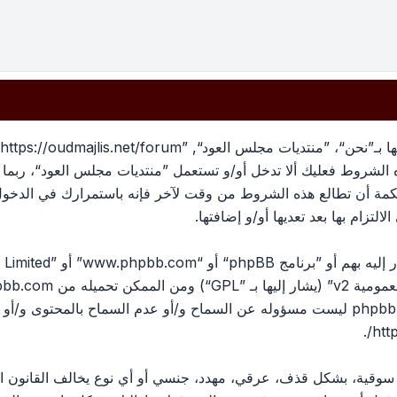
بهذه الشروط فعليك ألا تدخل أو/و تستعمل ”منتديات مجلس العود“، رب
لحكمة أن تطالع هذه الشروط من وقت لآخر فإنه باستمرارك في الدخو
لتزام بها بعد تعديها أو/و إضافتها.
ومية v2
” (يشار إليها بـ ”GPL“) ومن الممكن تحميله من
pbb.com
المناقشات القائمة على الإنترنت ؛ phpbb Limited ليست مسؤوله عن السماح و/أو عدم الس
.
htt
، سوقية، بشكل قذف، عرقي، مهدد، جنسي أو أي نوع يخالف القانون ا