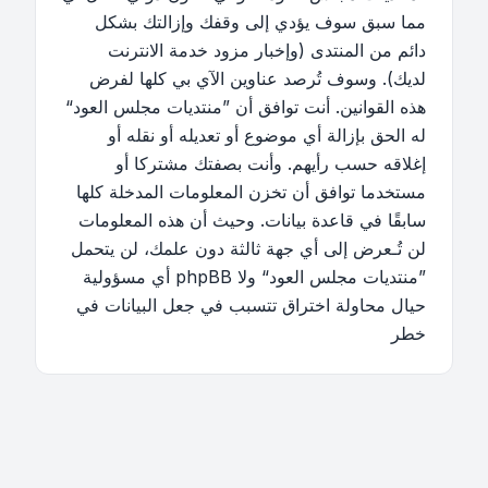
مما سبق سوف يؤدي إلى وقفك وإزالتك بشكل
دائم من المنتدى (وإخبار مزود خدمة الانترنت
لديك). وسوف تُرصد عناوين الآي بي كلها لفرض
هذه القوانين. أنت توافق أن ”منتديات مجلس العود“
له الحق بإزالة أي موضوع أو تعديله أو نقله أو
إغلاقه حسب رأيهم. وأنت بصفتك مشتركا أو
مستخدما توافق أن تخزن المعلومات المدخلة كلها
سابقًا في قاعدة بيانات. وحيث أن هذه المعلومات
لن تُـعرض إلى أي جهة ثالثة دون علمك، لن يتحمل
”منتديات مجلس العود“ ولا phpBB أي مسؤولية
حيال محاولة اختراق تتسبب في جعل البيانات في
خطر