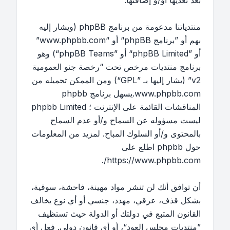
بعد تعديها أو/و إضافتها.
منتدياتنا مدعومة من برنامج phpBB (ويشار إليه
بهم أو ”برنامج phpBB“ أو “www.phpbb.com”
أو ”phpBB Limited“ أو ”phpBB Teams“) وهو
برنامج منتديات مرخص تحت “
رخصة جنو العمومية
v2
” (يشار إليها بـ ”GPL“) ومن الممكن تحميله من
www.phpbb.com
.يسهل برنامج phpbb
المناقشات القائمة على الإنترنت ؛ phpbb Limited
ليست مسؤوله عن السماح و/أو عدم السماح
بالمحتوى و/أو السلوك المباح. لمزيد من المعلومات
حول phpbb اطلع على
.
https://www.phpbb.com/
أن توافق أنك لن تنشر مواد مهينة، فاحشة، سوقية،
بشكل قذف، عرقي، مهدد، جنسي أو أي نوع يخالف
القانون المتبع في دولتك أو الدولة حيث تستظيف
”منتديات مجلس العود“، أو أي قانون دولي. فعل أي