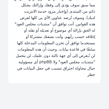
مما سبق سوف يؤدي إلى وقفك وإزالتك بشكل
دائم من المنتدى (وإخبار مزود خدمة الانترنت
لديك). وسوف تُرصد عناوين الآي بي كلها لفرض
هذه القوانين. أنت توافق أن ”منتديات مجلس العود“
له الحق بإزالة أي موضوع أو تعديله أو نقله أو
إغلاقه حسب رأيهم. وأنت بصفتك مشتركا أو
مستخدما توافق أن تخزن المعلومات المدخلة كلها
سابقًا في قاعدة بيانات. وحيث أن هذه المعلومات
لن تُـعرض إلى أي جهة ثالثة دون علمك، لن يتحمل
”منتديات مجلس العود“ ولا phpBB أي مسؤولية
حيال محاولة اختراق تتسبب في جعل البيانات في
خطر