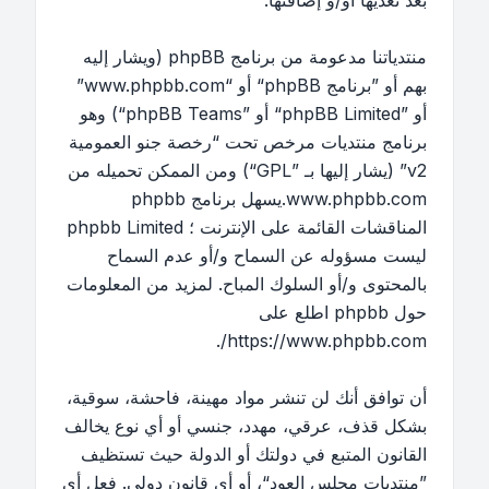
بعد تعديها أو/و إضافتها.
منتدياتنا مدعومة من برنامج phpBB (ويشار إليه
بهم أو ”برنامج phpBB“ أو “www.phpbb.com”
أو ”phpBB Limited“ أو ”phpBB Teams“) وهو
برنامج منتديات مرخص تحت “
رخصة جنو العمومية
v2
” (يشار إليها بـ ”GPL“) ومن الممكن تحميله من
www.phpbb.com
.يسهل برنامج phpbb
المناقشات القائمة على الإنترنت ؛ phpbb Limited
ليست مسؤوله عن السماح و/أو عدم السماح
بالمحتوى و/أو السلوك المباح. لمزيد من المعلومات
حول phpbb اطلع على
.
https://www.phpbb.com/
أن توافق أنك لن تنشر مواد مهينة، فاحشة، سوقية،
بشكل قذف، عرقي، مهدد، جنسي أو أي نوع يخالف
القانون المتبع في دولتك أو الدولة حيث تستظيف
”منتديات مجلس العود“، أو أي قانون دولي. فعل أي