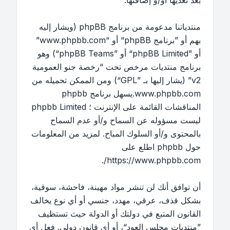
بعد تعديها أو/و إضافتها.
منتدياتنا مدعومة من برنامج phpBB (ويشار إليه
بهم أو ”برنامج phpBB“ أو “www.phpbb.com”
أو ”phpBB Limited“ أو ”phpBB Teams“) وهو
برنامج منتديات مرخص تحت “
رخصة جنو العمومية
v2
” (يشار إليها بـ ”GPL“) ومن الممكن تحميله من
www.phpbb.com
.يسهل برنامج phpbb
المناقشات القائمة على الإنترنت ؛ phpbb Limited
ليست مسؤوله عن السماح و/أو عدم السماح
بالمحتوى و/أو السلوك المباح. لمزيد من المعلومات
حول phpbb اطلع على
.
https://www.phpbb.com/
أن توافق أنك لن تنشر مواد مهينة، فاحشة، سوقية،
بشكل قذف، عرقي، مهدد، جنسي أو أي نوع يخالف
القانون المتبع في دولتك أو الدولة حيث تستظيف
”منتديات مجلس العود“، أو أي قانون دولي. فعل أي