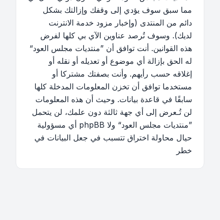
مما سبق سوف يؤدي إلى وقفك وإزالتك بشكل
دائم من المنتدى (وإخبار مزود خدمة الانترنت
لديك). وسوف تُرصد عناوين الآي بي كلها لفرض
هذه القوانين. أنت توافق أن ”منتديات مجلس العود“
له الحق بإزالة أي موضوع أو تعديله أو نقله أو
إغلاقه حسب رأيهم. وأنت بصفتك مشتركا أو
مستخدما توافق أن تخزن المعلومات المدخلة كلها
سابقًا في قاعدة بيانات. وحيث أن هذه المعلومات
لن تُـعرض إلى أي جهة ثالثة دون علمك، لن يتحمل
”منتديات مجلس العود“ ولا phpBB أي مسؤولية
حيال محاولة اختراق تتسبب في جعل البيانات في
خطر