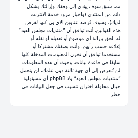
مما سبق سوف يؤدي إلى وقفك وإزالتك بشكل
دائم من المنتدى (وإخبار مزود خدمة الانترنت
لديك). وسوف تُرصد عناوين الآي بي كلها لفرض
هذه القوانين. أنت توافق أن ”منتديات مجلس العود“
له الحق بإزالة أي موضوع أو تعديله أو نقله أو
إغلاقه حسب رأيهم. وأنت بصفتك مشتركا أو
مستخدما توافق أن تخزن المعلومات المدخلة كلها
سابقًا في قاعدة بيانات. وحيث أن هذه المعلومات
لن تُـعرض إلى أي جهة ثالثة دون علمك، لن يتحمل
”منتديات مجلس العود“ ولا phpBB أي مسؤولية
حيال محاولة اختراق تتسبب في جعل البيانات في
خطر