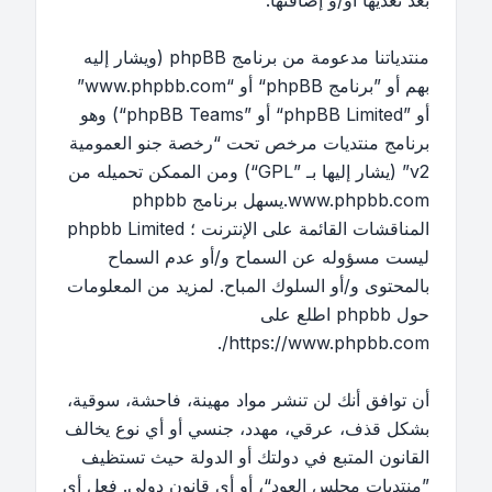
بعد تعديها أو/و إضافتها.
منتدياتنا مدعومة من برنامج phpBB (ويشار إليه
بهم أو ”برنامج phpBB“ أو “www.phpbb.com”
أو ”phpBB Limited“ أو ”phpBB Teams“) وهو
برنامج منتديات مرخص تحت “
رخصة جنو العمومية
v2
” (يشار إليها بـ ”GPL“) ومن الممكن تحميله من
www.phpbb.com
.يسهل برنامج phpbb
المناقشات القائمة على الإنترنت ؛ phpbb Limited
ليست مسؤوله عن السماح و/أو عدم السماح
بالمحتوى و/أو السلوك المباح. لمزيد من المعلومات
حول phpbb اطلع على
.
https://www.phpbb.com/
أن توافق أنك لن تنشر مواد مهينة، فاحشة، سوقية،
بشكل قذف، عرقي، مهدد، جنسي أو أي نوع يخالف
القانون المتبع في دولتك أو الدولة حيث تستظيف
”منتديات مجلس العود“، أو أي قانون دولي. فعل أي