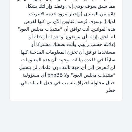
مما سبق سوف يؤدي إلى وقفك وإزالتك بشكل
دائم من المنتدى (وإخبار مزود خدمة الانترنت
لديك). وسوف تُرصد عناوين الآي بي كلها لفرض
هذه القوانين. أنت توافق أن ”منتديات مجلس العود“
له الحق بإزالة أي موضوع أو تعديله أو نقله أو
إغلاقه حسب رأيهم. وأنت بصفتك مشتركا أو
مستخدما توافق أن تخزن المعلومات المدخلة كلها
سابقًا في قاعدة بيانات. وحيث أن هذه المعلومات
لن تُـعرض إلى أي جهة ثالثة دون علمك، لن يتحمل
”منتديات مجلس العود“ ولا phpBB أي مسؤولية
حيال محاولة اختراق تتسبب في جعل البيانات في
خطر