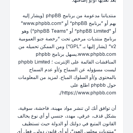
بعد تعديها أو/و إضافتها.
منتدياتنا مدعومة من برنامج phpBB (ويشار إليه
بهم أو ”برنامج phpBB“ أو “www.phpbb.com”
أو ”phpBB Limited“ أو ”phpBB Teams“) وهو
برنامج منتديات مرخص تحت “
رخصة جنو العمومية
v2
” (يشار إليها بـ ”GPL“) ومن الممكن تحميله من
www.phpbb.com
.يسهل برنامج phpbb
المناقشات القائمة على الإنترنت ؛ phpbb Limited
ليست مسؤوله عن السماح و/أو عدم السماح
بالمحتوى و/أو السلوك المباح. لمزيد من المعلومات
حول phpbb اطلع على
.
https://www.phpbb.com/
أن توافق أنك لن تنشر مواد مهينة، فاحشة، سوقية،
بشكل قذف، عرقي، مهدد، جنسي أو أي نوع يخالف
القانون المتبع في دولتك أو الدولة حيث تستظيف
”منتديات مجلس العود“، أو أي قانون دولي. فعل أي