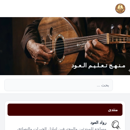
مـنـهـج تـعـلـيـم الـعـود
بحث متقدم
منتدى
رواد العود
مساحة للمبتدئين والمحترفين لتبادل الخبرات والنصائح،