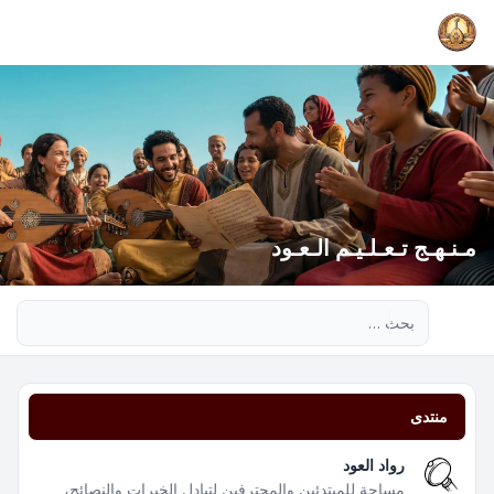
مـنـهـج تـعـلـيـم الـعـود
بحث متقدم
منتدى
رواد العود
مساحة للمبتدئين والمحترفين لتبادل الخبرات والنصائح،