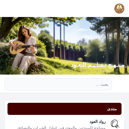
مـنـهـج تـعـلـيـم الـعـود
بحث متقدم
منتدى
رواد العود
مساحة للمبتدئين والمحترفين لتبادل الخبرات والنصائح،