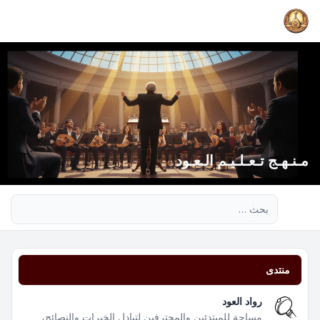
مـنـهـج تـعـلـيـم الـعـود
بحث متقدم
منتدى
رواد العود
مساحة للمبتدئين والمحترفين لتبادل الخبرات والنصائح،