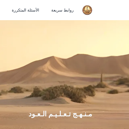
روابط سريعة
الأسئلة المتكررة
مـنـهـج تـعـلـيـم الـعـود