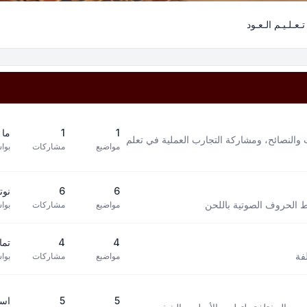
تـعـلـيـم الـعـود
1
1
ما 
 والنصائح، ومشاركة التجارب العملية في تعلم
مواضيع
مشاركات
بوا
6
6
نوته 
بط الحروف الصوتية باللحن
مواضيع
مشاركات
بوا
4
4
تما
فة
مواضيع
مشاركات
بوا
5
5
است