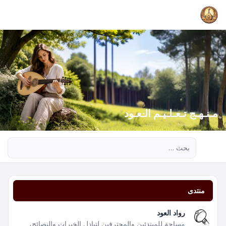
مـنـهـج تـعـلـيـم الـعـود
بحث متقدم
منتدى
رواد العود
مساحة للمبتدئين والمحترفين لتبادل الخبرات والنصائح،