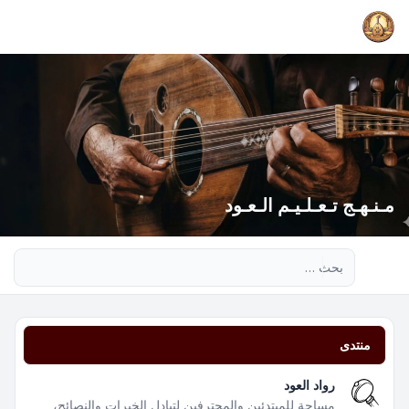
مـنـهـج تـعـلـيـم الـعـود
بحث متقدم
منتدى
رواد العود
مساحة للمبتدئين والمحترفين لتبادل الخبرات والنصائح،