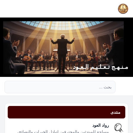
مـنـهـج تـعـلـيـم الـعـود
بحث متقدم
منتدى
رواد العود
مساحة للمبتدئين والمحترفين لتبادل الخبرات والنصائح،