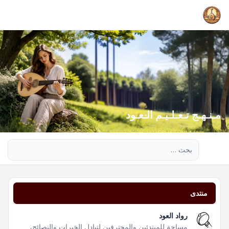
مـنـهـج تـعـلـيـم الـعـود
بحث متقدم
منتدى
رواد العود
مساحة للمبتدئين والمحترفين لتبادل الخبرات والنصائح،