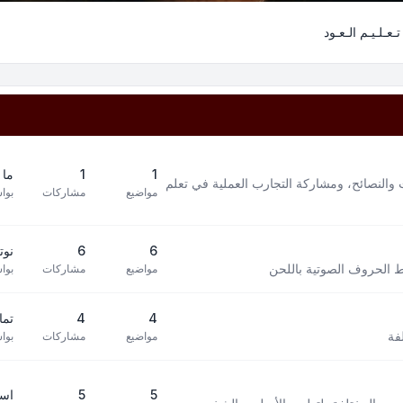
تـعـلـيـم الـعـود
1
1
ما 
 والنصائح، ومشاركة التجارب العملية في تعلم
مواضيع
مشاركات
بوا
6
6
نوته 
بط الحروف الصوتية باللحن
مواضيع
مشاركات
بوا
4
4
تما
فة
مواضيع
مشاركات
بوا
5
5
است