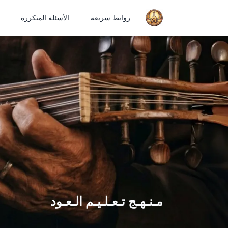
روابط سريعة
الأسئلة المتكررة
مـنـهـج تـعـلـيـم الـعـود