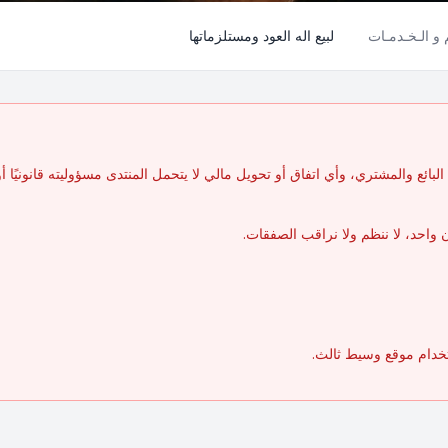
م و الـخـدمـات
لبيع اله العود ومستلزماتها
بائع والمشتري، وأي اتفاق أو تحويل مالي لا يتحمل المنتدى مسؤوليته قانونيًا أو مال
واحد، لا ننظم ولا نراقب الصفقات.
تخدام موقع وسيط ثالث.