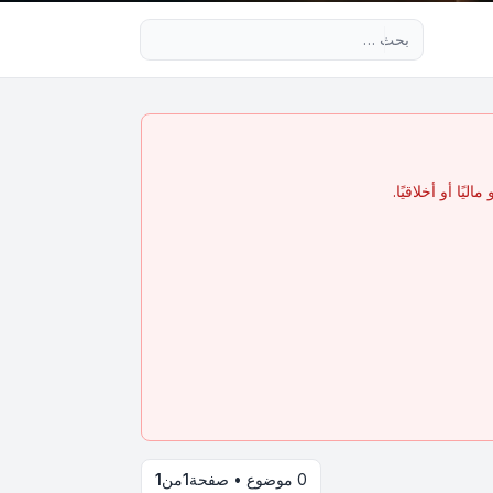
بحث متقدم
يًا أو أخلاقيًا.
0 موضوع • صفحة
1
من
1