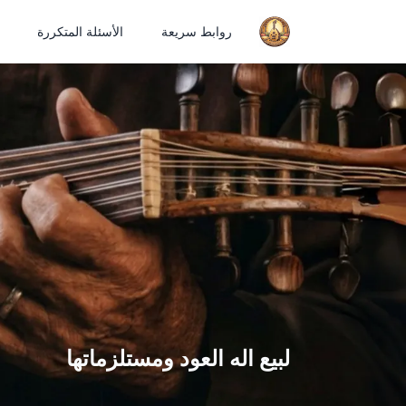
روابط سريعة
الأسئلة المتكررة
لبيع اله العود ومستلزماتها