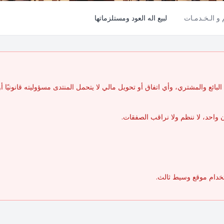
م و الـخـدمـات
لبيع اله العود ومستلزماتها
بائع والمشتري، وأي اتفاق أو تحويل مالي لا يتحمل المنتدى مسؤوليته قانونيًا أو مال
واحد، لا ننظم ولا نراقب الصفقات.
تخدام موقع وسيط ثالث.