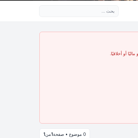
بحث متقدم
يًا أو أخلاقيًا.
0 موضوع • صفحة
1
من
1