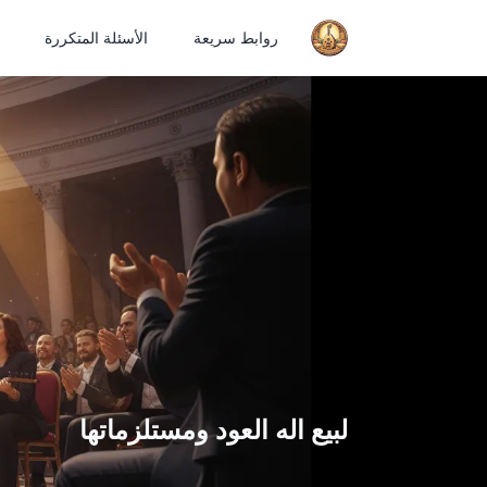
روابط سريعة
الأسئلة المتكررة
لبيع اله العود ومستلزماتها