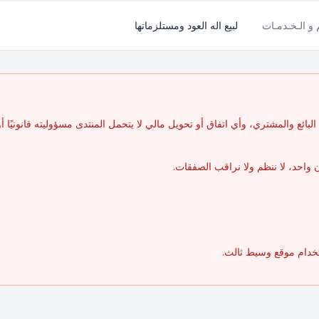
م و الـخـدمـات
لبيع اله العود ومستلزماتها
بائع والمشتري، وأي اتفاق أو تحويل مالي لا يتحمل المنتدى مسؤوليته قانونيًا أو مال
واحد، لا ننظم ولا نراقب الصفقات.
تخدام موقع وسيط ثالث.