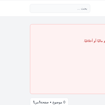
بحث متقدم
يًا أو أخلاقيًا.
0 موضوع • صفحة
1
من
1