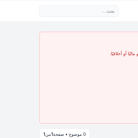
بحث متقدم
يًا أو أخلاقيًا.
0 موضوع • صفحة
1
من
1