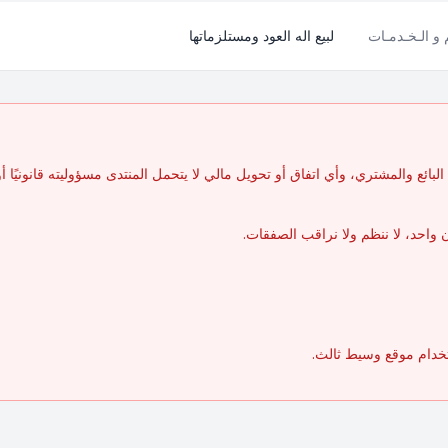
م و الـخـدمـات
لبيع اله العود ومستلزماتها
بائع والمشتري، وأي اتفاق أو تحويل مالي لا يتحمل المنتدى مسؤوليته قانونيًا أو مال
واحد، لا ننظم ولا نراقب الصفقات.
تخدام موقع وسيط ثالث.