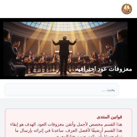
معزوفات عود احترافيه
بحث متقدم
قوانين المنتدى
هذا القسم مخصص لأجمل وأتقن معزوفات العود. الهدف هو إبقاء
هذا القسم أرشيفًا لأفضل العزف. ساعدنا في إثرائه بإرسال ما
تراه جديرًا بأن يكون ضمن هذا المعرض.