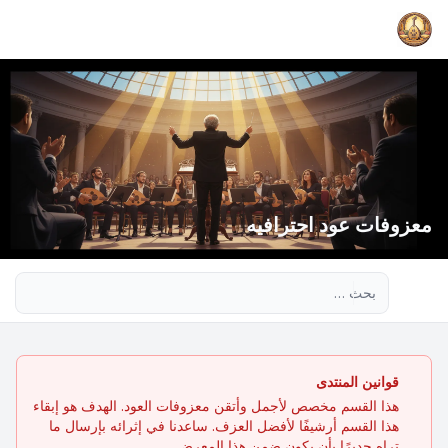
معزوفات عود احترافيه
بحث متقدم
قوانين المنتدى
هذا القسم مخصص لأجمل وأتقن معزوفات العود. الهدف هو إبقاء
هذا القسم أرشيفًا لأفضل العزف. ساعدنا في إثرائه بإرسال ما
تراه جديرًا بأن يكون ضمن هذا المعرض.