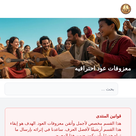
معزوفات عود احترافيه
بحث متقدم
قوانين المنتدى
هذا القسم مخصص لأجمل وأتقن معزوفات العود. الهدف هو إبقاء
هذا القسم أرشيفًا لأفضل العزف. ساعدنا في إثرائه بإرسال ما
تراه جديرًا بأن يكون ضمن هذا المعرض.