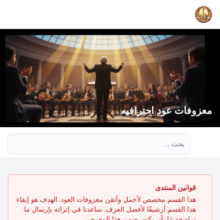
معزوفات عود احترافيه
بحث متقدم
قوانين المنتدى
هذا القسم مخصص لأجمل وأتقن معزوفات العود. الهدف هو إبقاء
هذا القسم أرشيفًا لأفضل العزف. ساعدنا في إثرائه بإرسال ما
تراه جديرًا بأن يكون ضمن هذا المعرض.