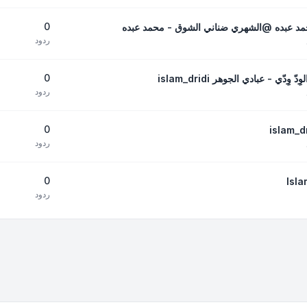
0
حمد عبده @الشهري ضناني الشوق - محمد عبده
ردود
0
ّي - عبادي الجوهر islam_dridi
ردود
0
ردود
0
ردود