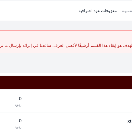
فـنـيـة
معزوفات عود احترافيه
ف هو إبقاء هذا القسم أرشيفًا لأفضل العزف. ساعدنا في إثرائه بإرسال ما تر
0
ردود
0
ردود