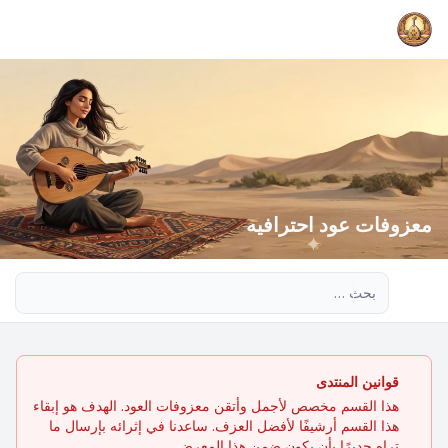
معزوفات عود احترافيه
بحث متقدم
قوانين المنتدى
هذا القسم مخصص لأجمل وأتقن معزوفات العود. الهدف هو إبقاء
هذا القسم أرشيفًا لأفضل العزف. ساعدنا في إثرائه بإرسال ما
تراه جديرًا بأن يكون ضمن هذا المعرض.