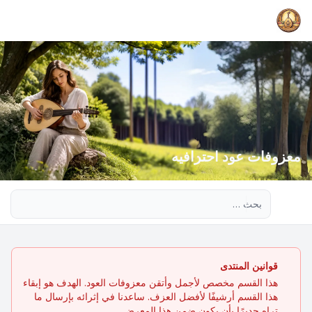
معزوفات عود احترافيه
بحث متقدم
قوانين المنتدى
هذا القسم مخصص لأجمل وأتقن معزوفات العود. الهدف هو إبقاء
هذا القسم أرشيفًا لأفضل العزف. ساعدنا في إثرائه بإرسال ما
تراه جديرًا بأن يكون ضمن هذا المعرض.