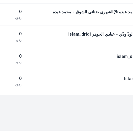
0
حمد عبده @الشهري ضناني الشوق - محمد عبده
ردود
0
ّي - عبادي الجوهر islam_dridi
ردود
0
ردود
0
ردود