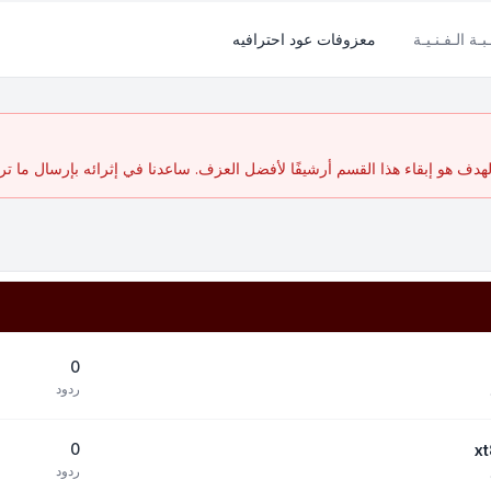
بـة الـفـنـيـة
معزوفات عود احترافيه
ف هو إبقاء هذا القسم أرشيفًا لأفضل العزف. ساعدنا في إثرائه بإرسال ما تر
0
ردود
0
ردود