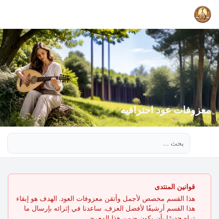
معزوفات عود احترافيه
بحث متقدم
قوانين المنتدى
هذا القسم مخصص لأجمل وأتقن معزوفات العود. الهدف هو إبقاء
هذا القسم أرشيفًا لأفضل العزف. ساعدنا في إثرائه بإرسال ما
تراه جديرًا بأن يكون ضمن هذا المعرض.