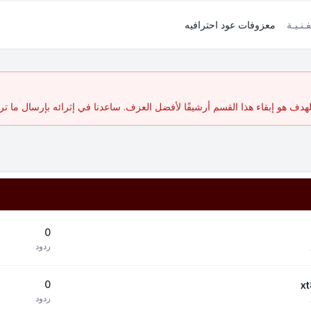
فـنـيـة
معزوفات عود احترافيه
ف هو إبقاء هذا القسم أرشيفًا لأفضل العزف. ساعدنا في إثرائه بإرسال ما تر
0
ردود
0
ردود