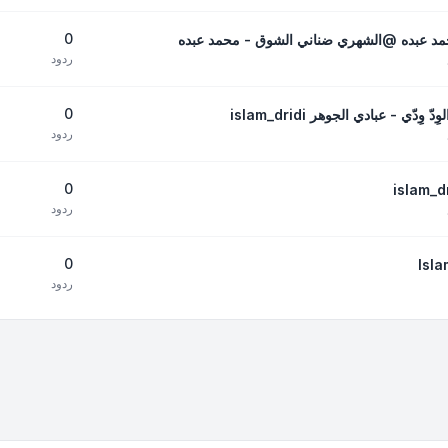
0
حمد عبده @الشهري ضناني الشوق - محمد عبده
ردود
0
ّي - عبادي الجوهر islam_dridi
ردود
0
ردود
0
ردود