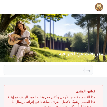
معزوفات عود احترافيه
بحث متقدم
قوانين المنتدى
هذا القسم مخصص لأجمل وأتقن معزوفات العود. الهدف هو إبقاء
هذا القسم أرشيفًا لأفضل العزف. ساعدنا في إثرائه بإرسال ما
تراه جديرًا بأن يكون ضمن هذا المعرض.