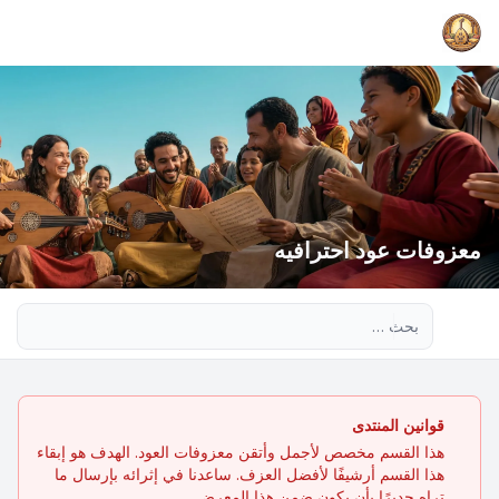
معزوفات عود احترافيه
بحث متقدم
قوانين المنتدى
هذا القسم مخصص لأجمل وأتقن معزوفات العود. الهدف هو إبقاء
هذا القسم أرشيفًا لأفضل العزف. ساعدنا في إثرائه بإرسال ما
تراه جديرًا بأن يكون ضمن هذا المعرض.