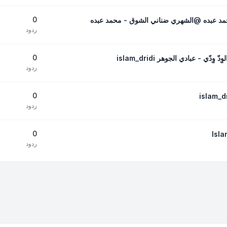
0
حمد عبده @الشهري ضناني الشوق - محمد عبده
ردود
0
ّي - عبادي الجوهر islam_dridi
ردود
0
ردود
0
ردود