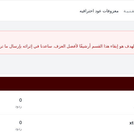
فـنـيـة
معزوفات عود احترافيه
ف هو إبقاء هذا القسم أرشيفًا لأفضل العزف. ساعدنا في إثرائه بإرسال ما تر
0
ردود
0
ردود