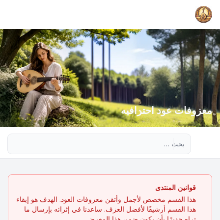
معزوفات عود احترافيه
بحث متقدم
قوانين المنتدى
هذا القسم مخصص لأجمل وأتقن معزوفات العود. الهدف هو إبقاء
هذا القسم أرشيفًا لأفضل العزف. ساعدنا في إثرائه بإرسال ما
تراه جديرًا بأن يكون ضمن هذا المعرض.