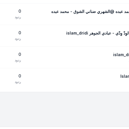
0
حمد عبده @الشهري ضناني الشوق - محمد عبده
ردود
0
ّي - عبادي الجوهر islam_dridi
ردود
0
ردود
0
ردود