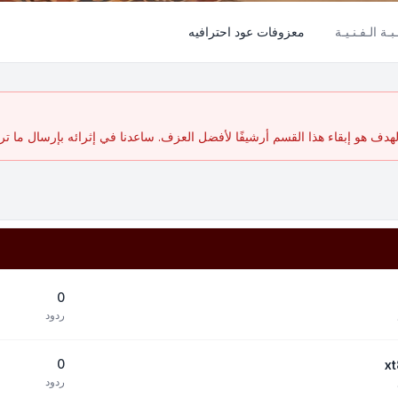
بـة الـفـنـيـة
معزوفات عود احترافيه
ف هو إبقاء هذا القسم أرشيفًا لأفضل العزف. ساعدنا في إثرائه بإرسال ما تر
0
ردود
0
ردود