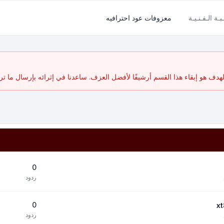
بـة الـفـنـيـة
معزوفات عود احترافيه
ف هو إبقاء هذا القسم أرشيفًا لأفضل العزف. ساعدنا في إثرائه بإرسال ما تر
0
ردود
0
ردود