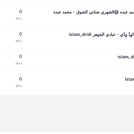
0
حمد عبده @الشهري ضناني الشوق - محمد عبده
ردود
0
ّي - عبادي الجوهر islam_dridi
ردود
0
ردود
0
ردود