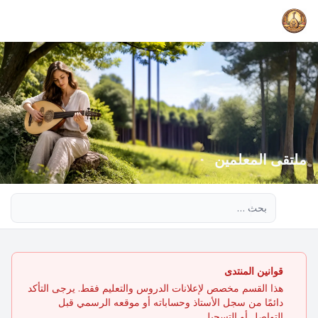
ملتقى المعلمين
بحث متقدم
قوانين المنتدى
هذا القسم مخصص لإعلانات الدروس والتعليم فقط. يرجى التأكد
دائمًا من سجل الأستاذ وحساباته أو موقعه الرسمي قبل
التواصل أو التسجيل.