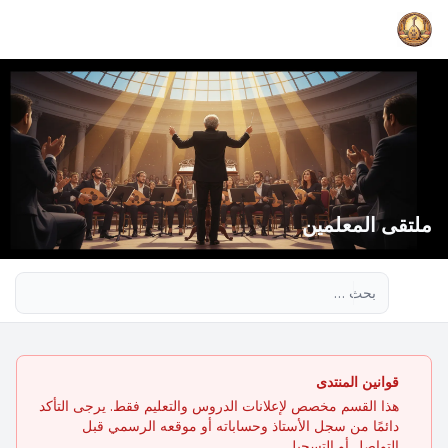
ملتقى المعلمين
بحث متقدم
قوانين المنتدى
هذا القسم مخصص لإعلانات الدروس والتعليم فقط. يرجى التأكد
دائمًا من سجل الأستاذ وحساباته أو موقعه الرسمي قبل
التواصل أو التسجيل.