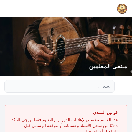
ملتقى المعلمين
بحث متقدم
قوانين المنتدى
هذا القسم مخصص لإعلانات الدروس والتعليم فقط. يرجى التأكد
دائمًا من سجل الأستاذ وحساباته أو موقعه الرسمي قبل
التواصل أو التسجيل.