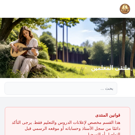
ملتقى المعلمين
بحث متقدم
قوانين المنتدى
هذا القسم مخصص لإعلانات الدروس والتعليم فقط. يرجى التأكد
دائمًا من سجل الأستاذ وحساباته أو موقعه الرسمي قبل
التواصل أو التسجيل.