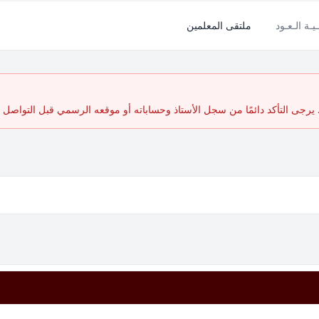
ـيـة الـعـود
ملتقى المعلمين
رجى التأكد دائمًا من سجل الأستاذ وحساباته أو موقعه الرسمي قبل التواصل أ