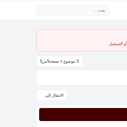
بحث متقدم
و التسجيل.
0 موضوع • صفحة
1
من
1
الانتقال إلى