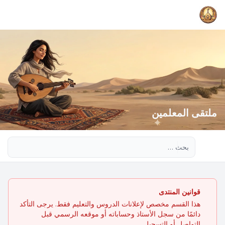
ملتقى المعلمين
بحث متقدم
قوانين المنتدى
هذا القسم مخصص لإعلانات الدروس والتعليم فقط. يرجى التأكد
دائمًا من سجل الأستاذ وحساباته أو موقعه الرسمي قبل
التواصل أو التسجيل.