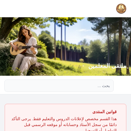
ملتقى المعلمين
بحث متقدم
قوانين المنتدى
هذا القسم مخصص لإعلانات الدروس والتعليم فقط. يرجى التأكد
دائمًا من سجل الأستاذ وحساباته أو موقعه الرسمي قبل
التواصل أو التسجيل.