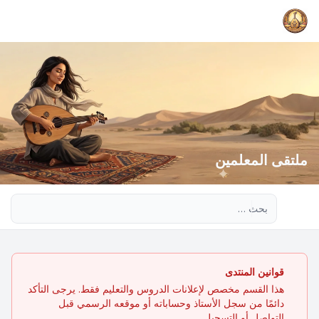
ملتقى المعلمين
بحث متقدم
قوانين المنتدى
هذا القسم مخصص لإعلانات الدروس والتعليم فقط. يرجى التأكد
دائمًا من سجل الأستاذ وحساباته أو موقعه الرسمي قبل
التواصل أو التسجيل.