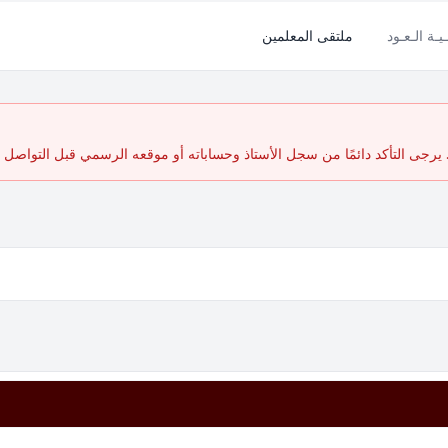
ـيـة الـعـود
ملتقى المعلمين
رجى التأكد دائمًا من سجل الأستاذ وحساباته أو موقعه الرسمي قبل التواصل أ