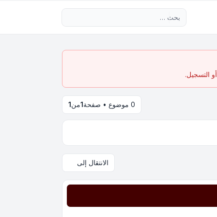
بحث متقدم
و التسجيل.
0 موضوع • صفحة
1
من
1
الانتقال إلى