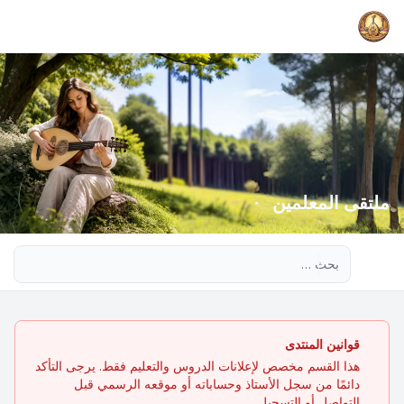
ملتقى المعلمين
بحث متقدم
قوانين المنتدى
هذا القسم مخصص لإعلانات الدروس والتعليم فقط. يرجى التأكد
دائمًا من سجل الأستاذ وحساباته أو موقعه الرسمي قبل
التواصل أو التسجيل.