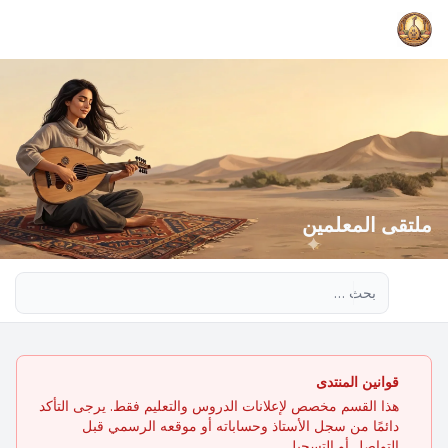
ملتقى المعلمين
بحث متقدم
قوانين المنتدى
هذا القسم مخصص لإعلانات الدروس والتعليم فقط. يرجى التأكد
دائمًا من سجل الأستاذ وحساباته أو موقعه الرسمي قبل
التواصل أو التسجيل.